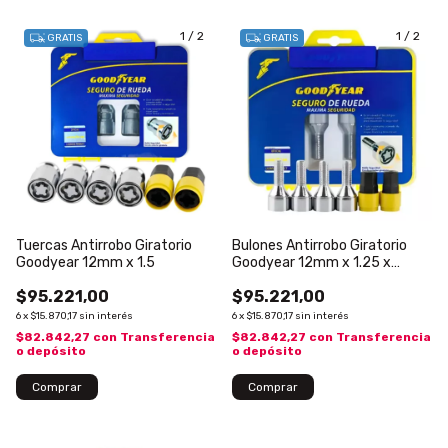
1
/
2
1
/
2
GRATIS
GRATIS
Tuercas Antirrobo Giratorio
Bulones Antirrobo Giratorio
Goodyear 12mm x 1.5
Goodyear 12mm x 1.25 x
27mm. Para FIAT
$95.221,00
$95.221,00
6
x
$15.870,17
sin interés
6
x
$15.870,17
sin interés
$82.842,27
con
Transferencia
$82.842,27
con
Transferencia
o depósito
o depósito