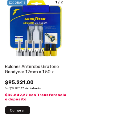
1
/
2
GRATIS
Bulones Antirrobo Giratorio
Goodyear 12mm x 1.50 x
24mm
$95.221,00
6
x
$15.870,17
sin interés
$82.842,27
con
Transferencia
o depósito