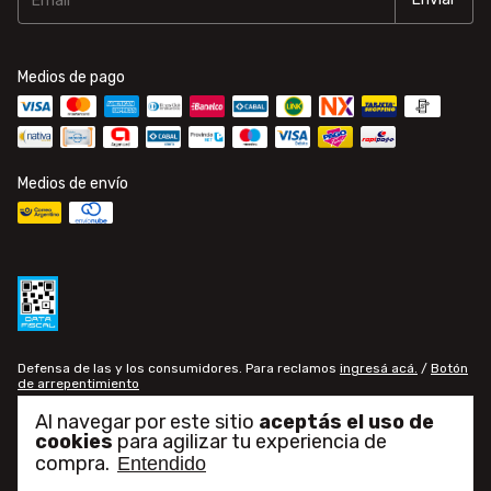
Medios de pago
Medios de envío
Defensa de las y los consumidores. Para reclamos
ingresá acá.
/
Botón
de arrepentimiento
Al navegar por este sitio
aceptás el uso de
cookies
para agilizar tu experiencia de
Copyright Gomería Central - 30709771082 - 2026. Todos los derechos
reservados.
compra.
Entendido