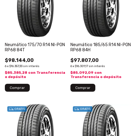
Neumático 175/70 R14 NI-PON
Neumático 185/65 R14 NI-PON
RP68 84T
RP68 84H
$98.144,00
$97.807,00
6
x
$16.357,33
sin interés
6
x
$16.301,17
sin interés
$85.385,28
con
Transferencia
$85.092,09
con
o depósito
Transferencia o depósito
Comprar
Comprar
GRATIS
GRATIS