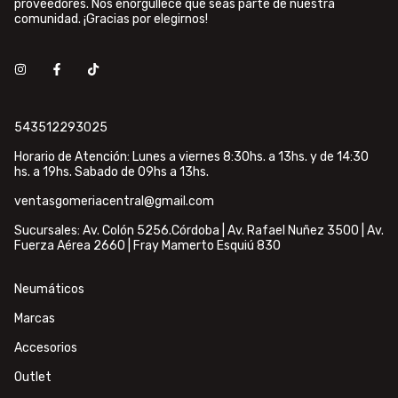
proveedores. Nos enorgullece que seas parte de nuestra
comunidad. ¡Gracias por elegirnos!
543512293025
Horario de Atención: Lunes a viernes 8:30hs. a 13hs. y de 14:30
hs. a 19hs. Sabado de 09hs a 13hs.
ventasgomeriacentral@gmail.com
Sucursales: Av. Colón 5256.Córdoba | Av. Rafael Nuñez 3500 | Av.
Fuerza Aérea 2660 | Fray Mamerto Esquiú 830
Neumáticos
Marcas
Accesorios
Outlet