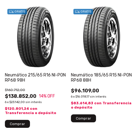
GRATIS
GRATIS
Neumático 215/65 R16 NI-PON
Neumático 185/65 R15 NI-PON
RP68 98H
RP68 88H
$160.712,00
$96.109,00
$138.852,00
14
% OFF
6
x
$16.018,17
sin interés
6
x
$23.142,00
sin interés
$83.614,83
con
Transferencia
o depósito
$120.801,24
con
Transferencia o depósito
Comprar
Comprar