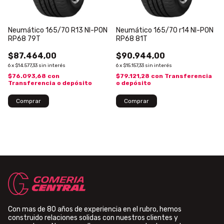
Neumático 165/70 R13 NI-PON
Neumático 165/70 r14 NI-PON
RP68 79T
RP68 81T
$87.464,00
$90.944,00
6
x
$14.577,33
sin interés
6
x
$15.157,33
sin interés
$76.093,68
con
$79.121,28
con
Transferencia
Transferencia o depósito
o depósito
Comprar
Comprar
Con mas de 80 años de experiencia en el rubro, hemos
construido relaciones solidas con nuestros clientes y