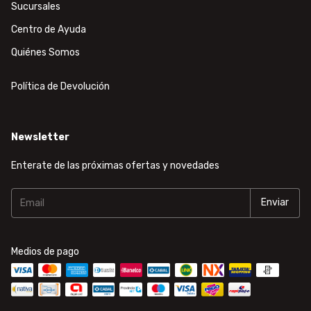
Sucursales
Centro de Ayuda
Quiénes Somos
Política de Devolución
Newsletter
Enterate de las próximas ofertas y novedades
Medios de pago