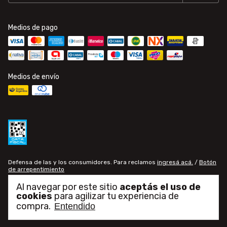
Medios de pago
Medios de envío
Defensa de las y los consumidores. Para reclamos
ingresá acá.
/
Botón
de arrepentimiento
Al navegar por este sitio
aceptás el uso de
cookies
para agilizar tu experiencia de
Copyright Gomería Central - 30709771082 - 2026. Todos los derechos
reservados.
compra.
Entendido