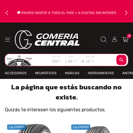
🚚 ENVÍOS GRATIS A TODO EL PAÍS + 6 CUOTAS SIN INTERÉS
0
Ancho
Alto
Rodado
195
/
60
R
15
ACCESORIOS
NEUMÁTICOS
MARCAS
HERRAMIENTAS
ANTI
La página que estás buscando no
existe.
Quizás te interesen los siguientes productos.
GRATIS
GRATIS