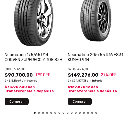
Neumático 175/65 R14
Neumático 205/55 R16 ES31
CORVEN ZUPERECO Z-108 82H
KUMHO 91H
$108.682,00
$205.424,00
$90.700,00
$149.276,00
17
% OFF
27
% OFF
6
x
$15.116,67
sin interés
6
x
$24.879,33
sin interés
$78.909,00
con
$129.870,12
con
Transferencia o depósito
Transferencia o depósito
Comprar
Comprar