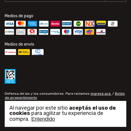
Medios de pago
Medios de envío
Defensa de las y los consumidores. Para reclamos
ingresá acá.
/
Botón
de arrepentimiento
Al navegar por este sitio
aceptás el uso de
cookies
para agilizar tu experiencia de
Copyright Gomería Central - 30709771082 - 2026. Todos los derechos
reservados.
compra.
Entendido