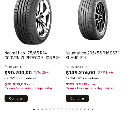
Neumático 175/65 R14
Neumático 205/55 R16 ES31
CORVEN ZUPERECO Z-108 82H
KUMHO 91H
$108.682,00
$205.424,00
$90.700,00
$149.276,00
17
% OFF
27
% OFF
6
x
$15.116,67
sin interés
6
x
$24.879,33
sin interés
$78.909,00
con
$129.870,12
con
Transferencia o depósito
Transferencia o depósito
Comprar
Comprar