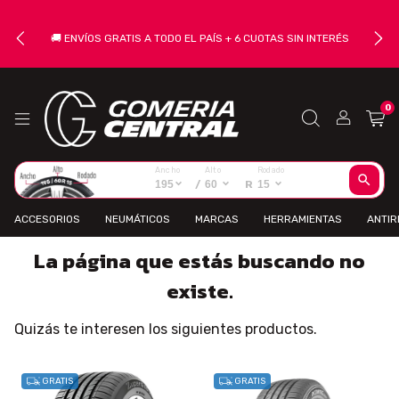
🚚 ENVÍOS GRATIS A TODO EL PAÍS + 6 CUOTAS SIN INTERÉS
0
Ancho
Alto
Rodado
195
/
60
R
15
ACCESORIOS
NEUMÁTICOS
MARCAS
HERRAMIENTAS
ANTI
La página que estás buscando no
existe.
Quizás te interesen los siguientes productos.
GRATIS
GRATIS