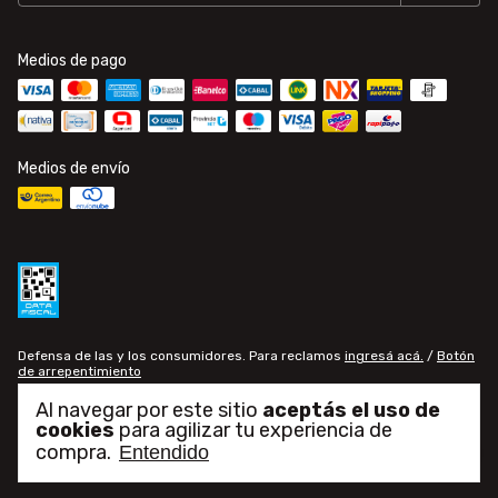
Medios de pago
Medios de envío
Defensa de las y los consumidores. Para reclamos
ingresá acá.
/
Botón
de arrepentimiento
Al navegar por este sitio
aceptás el uso de
cookies
para agilizar tu experiencia de
Copyright Gomería Central - 30709771082 - 2026. Todos los derechos
reservados.
compra.
Entendido