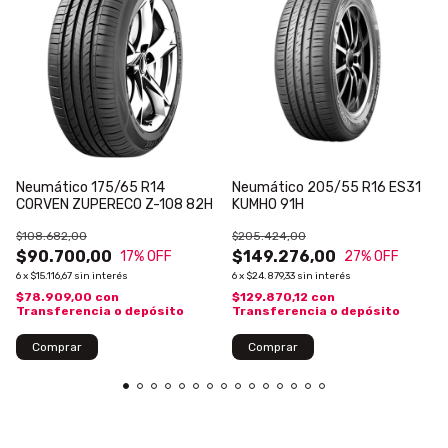
Neumático 175/65 R14
Neumático 205/55 R16 ES31
CORVEN ZUPERECO Z-108 82H
KUMHO 91H
$108.682,00
$205.424,00
$90.700,00
$149.276,00
17
% OFF
27
% OFF
6
x
$15.116,67
sin interés
6
x
$24.879,33
sin interés
$78.909,00
con
$129.870,12
con
Transferencia o depósito
Transferencia o depósito
Comprar
Comprar