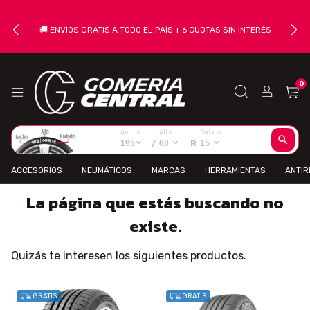
🚚 ENVÍOS GRATIS A TODO EL PAÍS + 6 CUOTAS SIN INTERÉS
0
Ancho
Alto
Rodado
195
/
60
R
15
ACCESORIOS
NEUMÁTICOS
MARCAS
HERRAMIENTAS
ANTI
La página que estás buscando no
existe.
Quizás te interesen los siguientes productos.
GRATIS
GRATIS