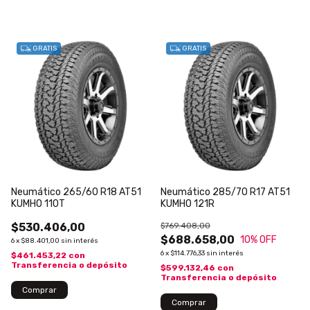
GRATIS
GRATIS
Neumático 265/60 R18 AT51
Neumático 285/70 R17 AT51
KUMHO 110T
KUMHO 121R
$530.406,00
$769.408,00
$688.658,00
10
% OFF
6
x
$88.401,00
sin interés
6
x
$114.776,33
sin interés
$461.453,22
con
Transferencia o depósito
$599.132,46
con
Transferencia o depósito
Comprar
Comprar