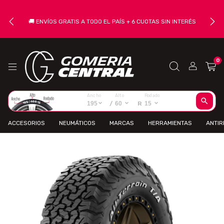
🚚 ENVÍOS GRATIS A TODO EL PAÍS + 6 CUOTAS SIN INTERÉS
0
Ancho
Alto
Rodado
195
/
60
R
15
ACCESORIOS
NEUMÁTICOS
MARCAS
HERRAMIENTAS
ANTI