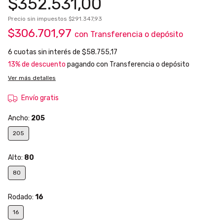
$352.531,00
Precio sin impuestos
$291.347,93
$306.701,97
con
Transferencia o depósito
6
cuotas sin interés de
$58.755,17
13% de descuento
pagando con Transferencia o depósito
Ver más detalles
Envío gratis
Ancho:
205
205
Alto:
80
80
Rodado:
16
16