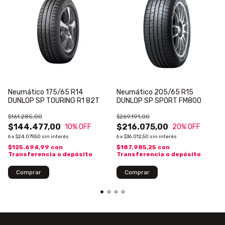
Neumático 175/65 R14
Neumático 205/65 R15
DUNLOP SP TOURING R1 82T
DUNLOP SP SPORT FM800
$161.285,00
$269.191,00
$144.477,00
$216.075,00
10
% OFF
20
% OFF
6
x
$24.079,50
sin interés
6
x
$36.012,50
sin interés
$125.694,99
con
$187.985,25
con
Transferencia o depósito
Transferencia o depósito
Comprar
Comprar