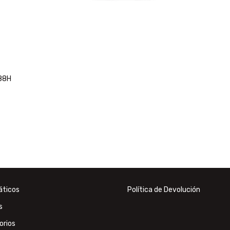
88H
ticos
Política de Devolución
s
orios