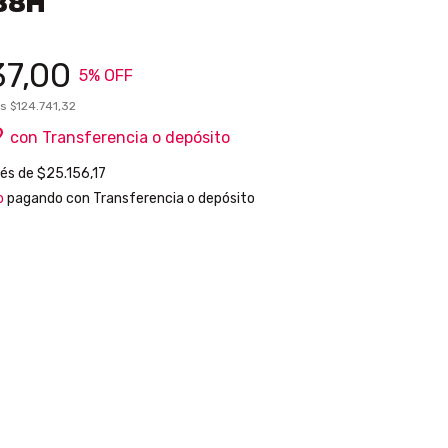
88H
37,00
5
% OFF
os
$124.741,32
9
con
Transferencia o depósito
rés de
$25.156,17
o
pagando con Transferencia o depósito