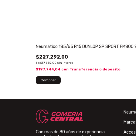
Neumático 185/65 R15 DUNLOP SP SPORT FM800 
$227.292,00
6
x
$37.882,00
sin interés
$197.744,04
con
Transferencia o depósito
Comprar
Neumá
Marca
Con mas de 80 años de experiencia
Acces