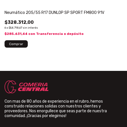
Neumático 205/55 R17 DUNLOP SP SPORT FM800 91V
Ne
$328.312,00
$1
$
6
x
$54.718,67
sin interés
6
x
$285.631,44
con
Transferencia o depósito
$1
Comprar
Con mas de 80 años de experiencia en el rubro, hemos
construido relaciones solidas con nuestros clientes y
proveedores. Nos enorgullece que seas parte de nuestra
comunidad. ¡Gracias por elegirnos!